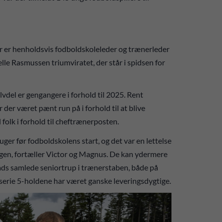
r er henholdsvis fodboldskoleleder og trænerleder
e Rasmussen triumviratet, der står i spidsen for
lvdel er gengangere i forhold til 2025. Rent
r der været pænt run på i forhold til at blive
l folk i forhold til cheftrænerposten.
ger før fodboldskolens start, og det var en lettelse
ingen, fortæller Victor og Magnus. De kan ydermere
mads samlede seniortrup i trænerstaben, både på
 serie 5-holdene har været ganske leveringsdygtige.