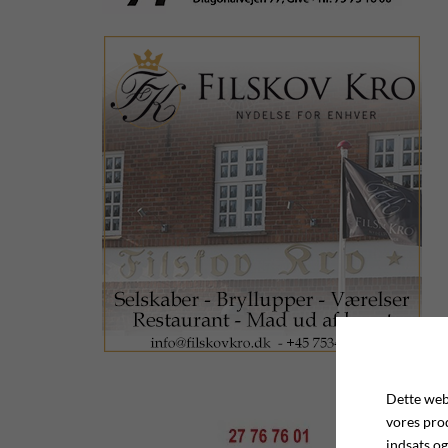
Dette webs
vores pro
indsats og