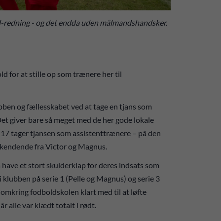
l-redning - og det endda uden målmandshandsker.
ld for at stille op som trænere her til
klubben og fællesskabet ved at tage en tjans som
Det giver bare så meget med de her gode lokale
 U17 tager tjansen som assistenttrænere – på den
erkendende fra Victor og Magnus.
have et stort skulderklap for deres indsats som
i klubben på serie 1 (Pelle og Magnus) og serie 3
 omkring fodboldskolen klart med til at løfte
r alle var klædt totalt i rødt.