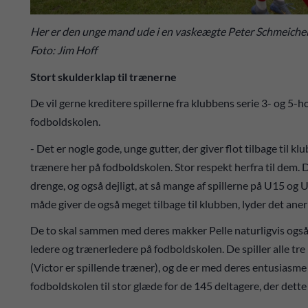
Her er den unge mand ude i en vaskeægte Peter Schmeiche
Foto: Jim Hoff
Stort skulderklap til trænerne
De vil gerne kreditere spillerne fra klubbens serie 3- og 5-ho
fodboldskolen.
- Det er nogle gode, unge gutter, der giver flot tilbage til 
trænere her på fodboldskolen. Stor respekt herfra til dem. 
drenge, og også dejligt, at så mange af spillerne på U15 og
måde giver de også meget tilbage til klubben, lyder det an
De to skal sammen med deres makker Pelle naturligvis også 
ledere og trænerledere på fodboldskolen. De spiller alle tre 
(Victor er spillende træner), og de er med deres entusiasme
fodboldskolen til stor glæde for de 145 deltagere, der dette å