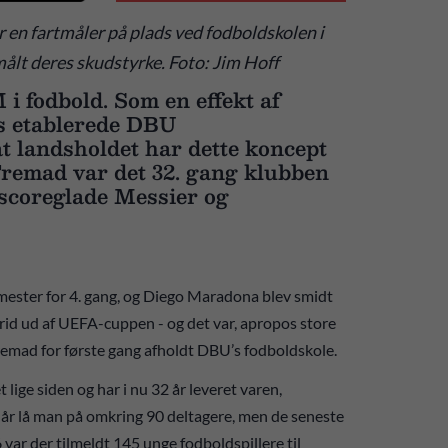
r en fartmåler på plads ved fodboldskolen i
ålt deres skudstyrke. Foto: Jim Hoff
 fodbold. Som en effekt af
s etablerede DBU
t landsholdet har dette koncept
 Fremad var det 32. gang klubben
g scoreglade Messier og
ster for 4. gang, og Diego Maradona blev smidt
id ud af UEFA-cuppen - og det var, apropos store
emad for første gang afholdt DBU’s fodboldskole.
lige siden og har i nu 32 år leveret varen,
r år lå man på omkring 90 deltagere, men de seneste
 var der tilmeldt 145 unge fodboldspillere til