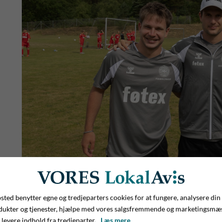
Her har vi triumviratet bag fodboldskolen i Give i 2026: 
ted benytter egne og tredjeparters cookies for at fungere, analysere din
Patscheider.
dukter og tjenester, hjælpe med vores salgsfremmende og marketingsmæ
 levere indhold fra tredjeparter.
Læs mere
Maja klar med lækker mad