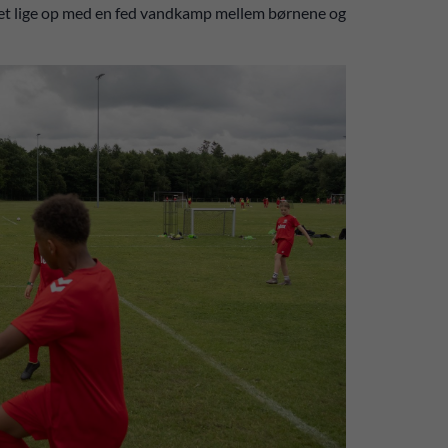
 det lige op med en fed vandkamp mellem børnene og