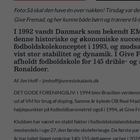
Foto:Så skal den have én over nakken! Tirsdag var de
Give Fremad, og her kunne både børn og trænere få m
I 1992 vandt Danmark som bekendt EM i
denne historiske og økonomiske succe
fodboldskolekonceptet i 1993, og modsa
vist stor stabilitet og dynamik. I Give
afholdt fodboldskole for 145 drible- o
Ronaldoer.
Af Jim Hoff – jimhoff@voreslokalavis.dk
DET GODE FORENINGSLIV: I 1994 blev Brasilien verdensme
ud af VM for brug af doping. Samme år kylede OB Real Madr
højdepunkter på fodboldbarometret også i 1994, at Give Fr
Klubben har været en stabil faktor i fodboldskolelandskabet 
mestendels i uge 27, den første skoleferieuge. De første pa
år har tallet ligget omkring 140-155 deltagere, og her i 2026