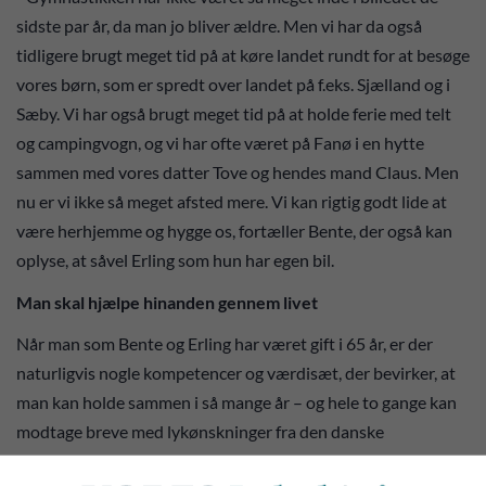
sidste par år, da man jo bliver ældre. Men vi har da også
tidligere brugt meget tid på at køre landet rundt for at besøge
vores børn, som er spredt over landet på f.eks. Sjælland og i
Sæby. Vi har også brugt meget tid på at holde ferie med telt
og campingvogn, og vi har ofte været på Fanø i en hytte
sammen med vores datter Tove og hendes mand Claus. Men
nu er vi ikke så meget afsted mere. Vi kan rigtig godt lide at
være herhjemme og hygge os, fortæller Bente, der også kan
oplyse, at såvel Erling som hun har egen bil.
Man skal hjælpe hinanden gennem livet
Når man som Bente og Erling har været gift i 65 år, er der
naturligvis nogle kompetencer og værdisæt, der bevirker, at
man kan holde sammen i så mange år – og hele to gange kan
modtage breve med lykønskninger fra den danske
kongefamilie.