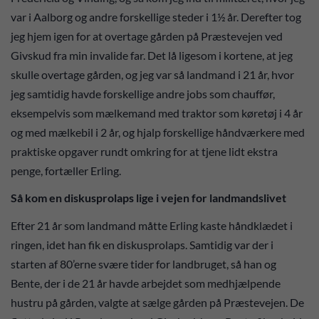
var i Aalborg og andre forskellige steder i 1½ år. Derefter tog
jeg hjem igen for at overtage gården på Præstevejen ved
Givskud fra min invalide far. Det lå ligesom i kortene, at jeg
skulle overtage gården, og jeg var så landmand i 21 år, hvor
jeg samtidig havde forskellige andre jobs som chauffør,
eksempelvis som mælkemand med traktor som køretøj i 4 år
og med mælkebil i 2 år, og hjalp forskellige håndværkere med
praktiske opgaver rundt omkring for at tjene lidt ekstra
penge, fortæller Erling.
Så kom en diskusprolaps lige i vejen for landmandslivet
Efter 21 år som landmand måtte Erling kaste håndklædet i
ringen, idet han fik en diskusprolaps. Samtidig var der i
starten af 80’erne svære tider for landbruget, så han og
Bente, der i de 21 år havde arbejdet som medhjælpende
hustru på gården, valgte at sælge gården på Præstevejen. De