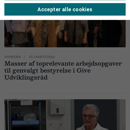
Accepter alle cookies
NYHEDER
25. MARTS 2026
Masser af toprelevante arbejdsopgaver
til genvalgt bestyrelse i Give
Udviklingsråd