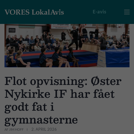
E-avis

Flot opvisning: Øster
Nykirke IF har fået
godt fat i
gymnasterne
2. APRIL 2026
AF JIM HOFF