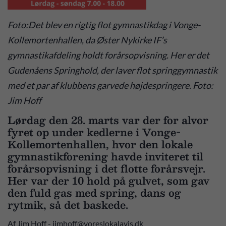
Foto:Det blev en rigtig flot gymnastikdag i Vonge-
Kollemortenhallen, da Øster Nykirke IF’s
gymnastikafdeling holdt forårsopvisning. Her er det
Gudenåens Springhold, der laver flot springgymnastik
med et par af klubbens garvede højdespringere. Foto:
Jim Hoff
Lørdag den 28. marts var der for alvor
fyret op under kedlerne i Vonge-
Kollemortenhallen, hvor den lokale
gymnastikforening havde inviteret til
forårsopvisning i det flotte forårsvejr.
Her var der 10 hold på gulvet, som gav
den fuld gas med spring, dans og
rytmik, så det baskede.
Af Jim Hoff - jimhoff@voreslokalavis.dk