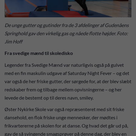
De unge gutter og gutinder fra de 3 afdelinger af Gudenåens
Springhold gav den virkelig gas og nåede flotte højder. Foto:
Jim Hoff
Fra svedige mænd til skoledisko
Legender fra Svedige Mænd var naturligvis også på gulvet
med en fin maskulin udgave af Saturday Night Fever – og det
var også de her friske gutter, der sørgede for, at der blev slæbt
redskaber frem og tilbage mellem opvisningerne – og her
levede de bestemt op til deres navn, smiley.
Øster Nykirke Skole var også repræsenteret med sit friske
dansehold, en flok friske unge mennesker, der mødtes i
frikvartererne på skolen for at danse. Og hvad det går ud på,
gav de så svingende smagsprøver på denne dag, der blev en