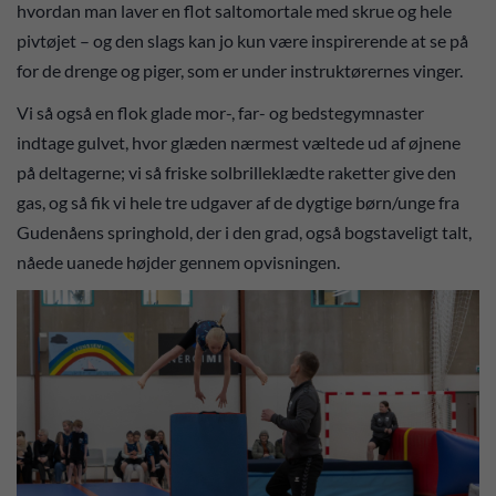
hvordan man laver en flot saltomortale med skrue og hele
pivtøjet – og den slags kan jo kun være inspirerende at se på
for de drenge og piger, som er under instruktørernes vinger.
Vi så også en flok glade mor-, far- og bedstegymnaster
indtage gulvet, hvor glæden nærmest væltede ud af øjnene
på deltagerne; vi så friske solbrilleklædte raketter give den
gas, og så fik vi hele tre udgaver af de dygtige børn/unge fra
Gudenåens springhold, der i den grad, også bogstaveligt talt,
nåede uanede højder gennem opvisningen.