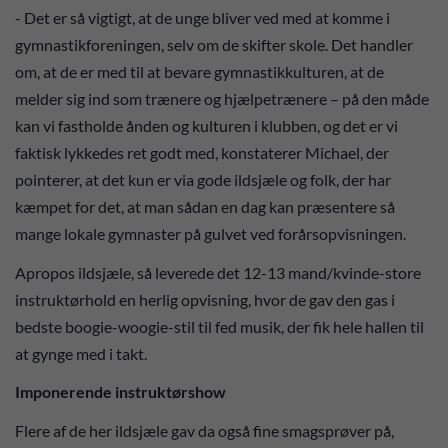
- Det er så vigtigt, at de unge bliver ved med at komme i
gymnastikforeningen, selv om de skifter skole. Det handler
om, at de er med til at bevare gymnastikkulturen, at de
melder sig ind som trænere og hjælpetrænere – på den måde
kan vi fastholde ånden og kulturen i klubben, og det er vi
faktisk lykkedes ret godt med, konstaterer Michael, der
pointerer, at det kun er via gode ildsjæle og folk, der har
kæmpet for det, at man sådan en dag kan præsentere så
mange lokale gymnaster på gulvet ved forårsopvisningen.
Apropos ildsjæle, så leverede det 12-13 mand/kvinde-store
instruktørhold en herlig opvisning, hvor de gav den gas i
bedste boogie-woogie-stil til fed musik, der fik hele hallen til
at gynge med i takt.
Imponerende instruktørshow
Flere af de her ildsjæle gav da også fine smagsprøver på,