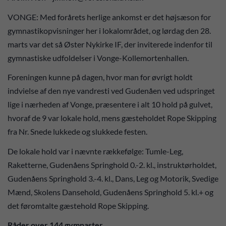
VONGE: Med forårets herlige ankomst er det højsæson for
gymnastikopvisninger her i lokalområdet, og lørdag den 28.
marts var det så Øster Nykirke IF, der inviterede indenfor til
gymnastiske udfoldelser i Vonge-Kollemortenhallen.
Foreningen kunne på dagen, hvor man for øvrigt holdt
indvielse af den nye vandresti ved Gudenåen ved udspringet
lige i nærheden af Vonge, præsentere i alt 10 hold på gulvet,
hvoraf de 9 var lokale hold, mens gæsteholdet Rope Skipping
fra Nr. Snede lukkede og slukkede festen.
De lokale hold var i nævnte rækkefølge: Tumle-Leg,
Raketterne, Gudenåens Springhold 0.-2. kl., instruktørholdet,
Gudenåens Springhold 3.-4. kl., Dans, Leg og Motorik, Svedige
Mænd, Skolens Dansehold, Gudenåens Springhold 5. kl.+ og
det føromtalte gæstehold Rope Skipping.
Råder over 144 gymnaster