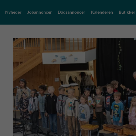
Nyheder
Jobannoncer
Dødsannoncer
Kalenderen
Butikker