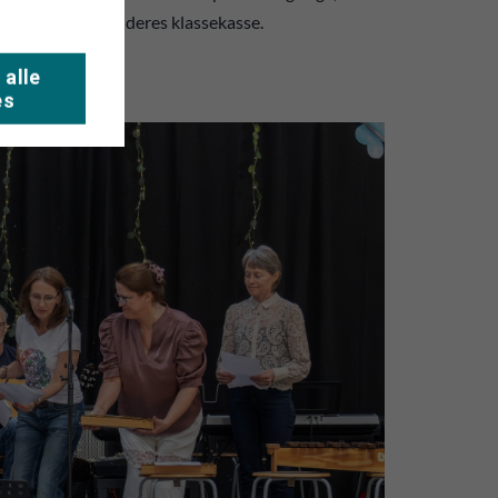
 lidt håndører til deres klassekasse.
 alle
es