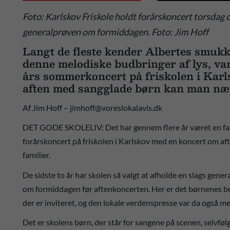
Foto: Karlskov Friskole holdt forårskoncert torsdag den
generalprøven om formiddagen. Foto: Jim Hoff
Langt de fleste kender Albertes smukk
denne melodiske budbringer af lys, va
års sommerkoncert på friskolen i Karls
aften med sangglade børn kan man næpp
Af Jim Hoff – jimhoff@voreslokalavis.dk
DET GODE SKOLELIV: Det har gennem flere år været en fast 
forårskoncert på friskolen i Karlskov med en koncert om aft
familier.
De sidste to år har skolen så valgt at afholde en slags gene
om formiddagen før aftenkoncerten. Her er det børnenes bed
der er inviteret, og den lokale verdenspresse var da også me
Det er skolens børn, der står for sangene på scenen, selvfø