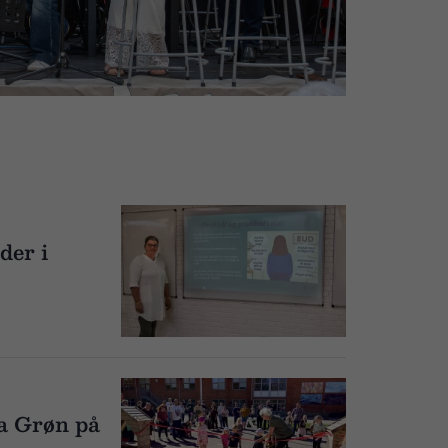
der i
la Grøn på