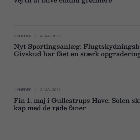
vej til at blive endnu grønnere
NYHEDER
4. MAJ 2026
Nyt Sportingsanlæg: Flugtskydningsb
Givskud har fået en stærk opgraderin
NYHEDER
2. MAJ 2026
Fin 1. maj i Gullestrups Have: Solen s
kap med de røde faner