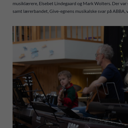
musiklærere, Elsebet Lindegaard og Mark Wolters. Der var san
samt lærerbandet, Give-egnens musikalske svar på ABBA, va