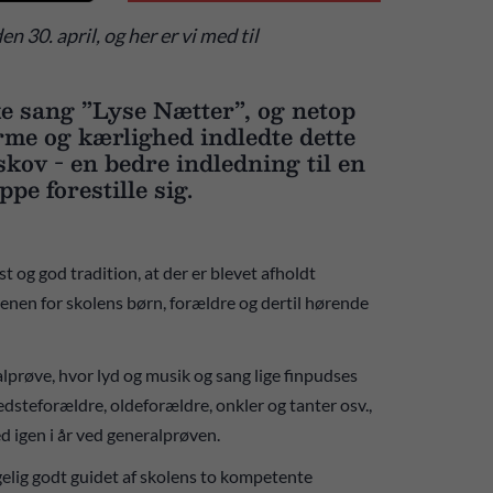
 30. april, og her er vi med til
e sang ”Lyse Nætter”, og netop
rme og kærlighed indledte dette
kov - en bedre indledning til en
e forestille sig.
og god tradition, at der er blevet afholdt
enen for skolens børn, forældre og dertil hørende
ralprøve, hvor lyd og musik og sang lige finpudses
steforældre, oldeforældre, onkler og tanter osv.,
d igen i år ved generalprøven.
lgelig godt guidet af skolens to kompetente