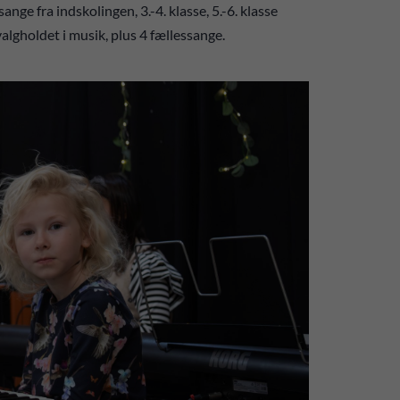
ge fra indskolingen, 3.-4. klasse, 5.-6. klasse
lgholdet i musik, plus 4 fællessange.