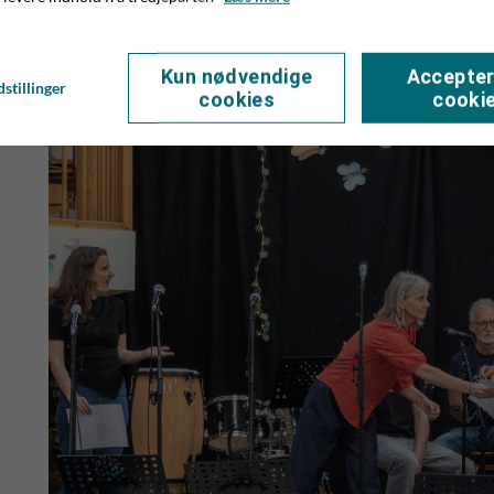
faciliteret af skolens 6. klasse, der den vej rundt kunne tjene
Du kan se flere fotos fra forårskoncerten HER
Kun nødvendige
Accepter
stillinger
cookies
cooki