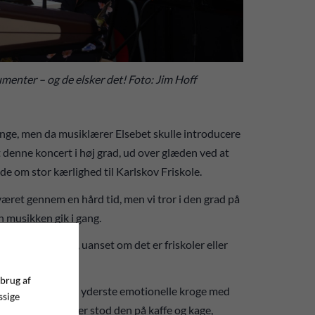
rumenter – og de elsker det! Foto: Jim Hoff
ange, men da musiklærer Elsebet skulle introducere
t denne koncert i høj grad, ud over glæden ved at
e om stor kærlighed til Karlskov Friskole.
 været gennem en hård tid, men vi tror i den grad på
en musikken gik i gang.
rad har brug for, uanset om det er friskoler eller
er deres job.
 brug af
or vi er ude i de yderste emotionelle kroge med
ssige
utning, og derefter stod den på kaffe og kage,