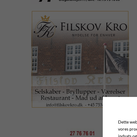
Dette webs
vores pro
indsats og