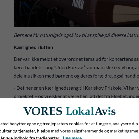
Børnene får naturligvis også lov til at spille på diverse inst
Kærlighed i luften
Der var ikke meldt et overordnet tema ud for koncertens s
lærerbandets sang ’Uden Forsvar’, var man ikke i tvivl om, a
dele musikken med børnene og deres forældre, også handled
- Det her er en kærlighedssang til Karlskov Friskole. Vi har
projektet – og vi elsker at være her, lød det fra Elsebet, ind
Et smukt statement, og hvis der er noget vores skoler i den g
folkeskoler, så er det netop ildsjæle, der brænder for og elsk
ted benytter egne og tredjeparters cookies for at fungere, analysere din
Aftenen lukkede med Anne Linnets smukke ’Forårssang’ – hv
dukter og tjenester, hjælpe med vores salgsfremmende og marketingsmæ
følelser af både sorg og livsglæde – og kærlighed! Smuk afsl
 levere indhold fra tredjeparter.
Læs mere