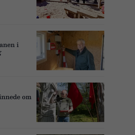
anen i
g
kinnede om