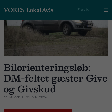
E-avis

Bilorienteringsløb:
DM-feltet gæster Give
og Givskud
31. MAJ 2026
AF JIM HOFF