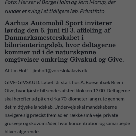
Foto: Her ser vi Børge Holm og Jørn Mørup, der
runder et sving i et tidligere løb. Privatfoto
Aarhus Automobil Sport inviterer
lørdag den 6. juni til 3. afdeling af
Danmarksmesterskabet i
bilorienteringsløb, hvor deltagerne
kommer ud i de naturskønne
omgivelser omkring Givskud og Give.
Af Jim Hoff – jimhoff@voreslokalavis.dk
GIVE-GIVSKUD: Løbet får start hos A. Boesenbæk Biler i
Give, hvor første bil sendes afsted klokken 13.00. Deltagerne
skal herefter ud på en cirka 70 kilometer lang rute gennem
det midtjyske landskab. Undervejs skal mandskaberne
navigere sig præcist frem ad en række små veje, private
grusveje og skovområder, hvor koncentration og samarbejde
bliver afgørende.