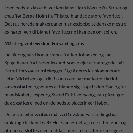
I den bedste klasse bliver kortlæser Jørn Mørup fra Struer og
chauffør Børge Holm fra Thisted blandt de store favoritter.
Det rutinerede makkerpar er mangedobbelte danske mestre
og hører igen til blandt favoritterne i kampen om sejren.
Målstreg ved Givskud Forsamlingshus
De får dog hård konkurrence fra Jan Johansen og Jan
Spigelhauer fra Frederikssund, som plejer at være gode, når
Bernd Thrysøe er rutelægger. Også deres klubkammerater
John Michelsen og Erik Rasmussen har markeret sig flot i
sæsonstarten og ventes at blande sig i topstriden. Søn og far
mandskabet, Jesper og Svend Erik Hedevang, kan på en god
dag også køre med om de bedste placeringer i løbet.
De første biler ventes i mål ved Givskud Forsamlingshus
omkring klokken 16.30. Her samles deltagerne efter løbet og
aftenen afsluttes med middag, mens resultaterne beregnes,