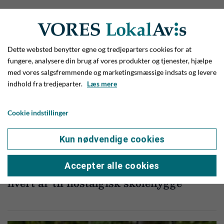
Dette websted benytter egne og tredjeparters cookies for at
fungere, analysere din brug af vores produkter og tjenester, hjælpe
med vores salgsfremmende og marketingsmæssige indsats og levere
indhold fra tredjeparter.
Læs mere
Cookie indstillinger
Kun nødvendige cookies
NYHEDER
28. MAJ 2026
Accepter alle cookies
Gik ud af 4. real i 1959 - nu mødes de
hvert år til nostalgisk skolehygge