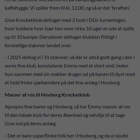
kaffehygge. Vi spiller frem til kl. 12.00, og så er det ’fyraften’.
Give Krocketklub deltager med 2 hold i DGI-turneringen,
hvor holdene hver især hen over cirka 10 uger er ude at spille
op til 10 kampe. Derudover deltager klubben flittigt i
forskellige stævner landet over.
- I 2025 deltog vi i 31 stævner, så der er altså godt gang i den i
vores fine klub, konstaterer Emmy med et stort smil, inden
hun sammen med sin makker drager ud på banen til dyst mod
et hold friske sjællændere på det fine anlæg i Hovborg.
Masser af ros til Hovborg Krocketklub
Apropos fine baner og Hovborg, så har Emmy masser af ros
til den lokale klub for deres åbenhed og velvilje til at tage
Give ind på deres anlæg.
- Det er bare superflinke folk her i Hovborg, og da vi skulle