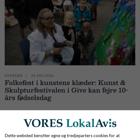
NYHEDER
24. MAJ 2026
Folkefest i kunstens klæder: Kunst &
Skulpturfestivalen i Give kan fejre 10-
års fødselsdag
Dette websted benytter egne og tredjeparters cookies for at