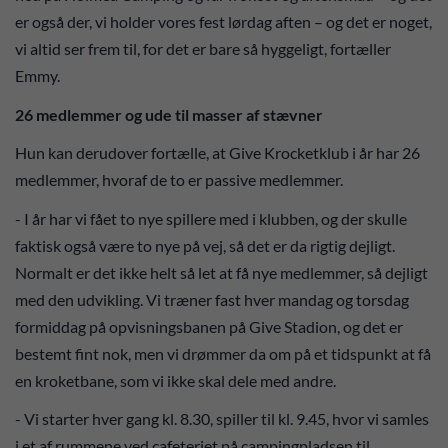
er også der, vi holder vores fest lørdag aften – og det er noget,
vi altid ser frem til, for det er bare så hyggeligt, fortæller
Emmy.
26 medlemmer og ude til masser af stævner
Hun kan derudover fortælle, at Give Krocketklub i år har 26
medlemmer, hvoraf de to er passive medlemmer.
- I år har vi fået to nye spillere med i klubben, og der skulle
faktisk også være to nye på vej, så det er da rigtig dejligt.
Normalt er det ikke helt så let at få nye medlemmer, så dejligt
med den udvikling. Vi træner fast hver mandag og torsdag
formiddag på opvisningsbanen på Give Stadion, og det er
bestemt fint nok, men vi drømmer da om på et tidspunkt at få
en kroketbane, som vi ikke skal dele med andre.
- Vi starter hver gang kl. 8.30, spiller til kl. 9.45, hvor vi samles
i et af rummene ved cafeteriet på campingpladsen til