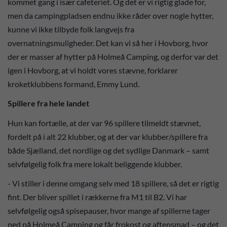
kommet gang i især cafeteriet. Og det er vi rigtig glade for,
men da campingpladsen endnu ikke råder over nogle hytter,
kunne vi ikke tilbyde folk langvejs fra
overnatningsmuligheder. Det kan vi så her i Hovborg, hvor
der er masser af hytter på Holmeå Camping, og derfor var det
igen i Hovborg, at vi holdt vores stævne, forklarer
kroketklubbens formand, Emmy Lund.
Spillere fra hele landet
Hun kan fortælle, at der var 96 spillere tilmeldt stævnet,
fordelt på i alt 22 klubber, og at der var klubber/spillere fra
både Sjælland, det nordlige og det sydlige Danmark – samt
selvfølgelig folk fra mere lokalt beliggende klubber.
- Vi stiller i denne omgang selv med 18 spillere, så det er rigtig
fint. Der bliver spillet i rækkerne fra M1 til B2. Vi har
selvfølgelig også spisepauser, hvor mange af spillerne tager
ned på Holmeå Camping og får frokost og aftensmad – og det