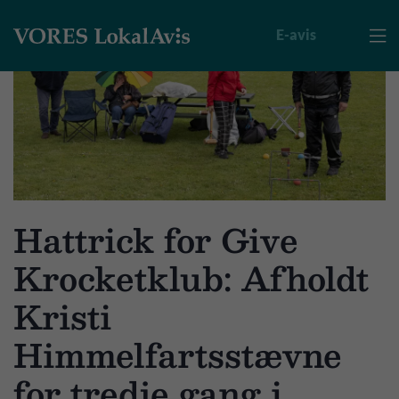
E-avis

Hattrick for Give
Krocketklub: Afholdt
Kristi
Himmelfartsstævne
for tredje gang i