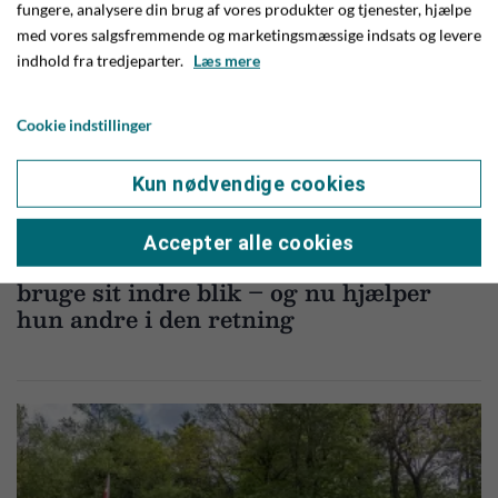
fungere, analysere din brug af vores produkter og tjenester, hjælpe
med vores salgsfremmende og marketingsmæssige indsats og levere
indhold fra tredjeparter.
Læs mere
Cookie indstillinger
Kun nødvendige cookies
Accepter alle cookies
NYHEDER
23. MAJ 2026
Da Annsofie mistede synet lærte hun at
bruge sit indre blik – og nu hjælper
hun andre i den retning