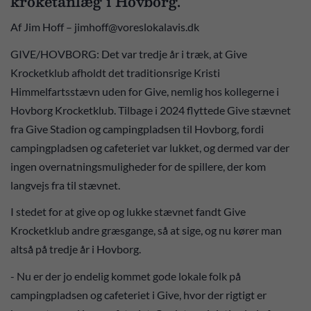
kroketanlæg i Hovborg.
Af Jim Hoff – jimhoff@voreslokalavis.dk
GIVE/HOVBORG: Det var tredje år i træk, at Give
Krocketklub afholdt det traditionsrige Kristi
Himmelfartsstævn uden for Give, nemlig hos kollegerne i
Hovborg Krocketklub. Tilbage i 2024 flyttede Give stævnet
fra Give Stadion og campingpladsen til Hovborg, fordi
campingpladsen og cafeteriet var lukket, og dermed var der
ingen overnatningsmuligheder for de spillere, der kom
langvejs fra til stævnet.
I stedet for at give op og lukke stævnet fandt Give
Krocketklub andre græsgange, så at sige, og nu kører man
altså på tredje år i Hovborg.
- Nu er der jo endelig kommet gode lokale folk på
campingpladsen og cafeteriet i Give, hvor der rigtigt er