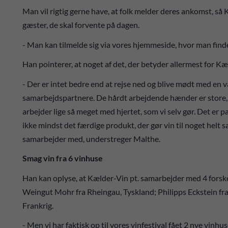
Man vil rigtig gerne have, at folk melder deres ankomst, så
gæster, de skal forvente på dagen.
- Man kan tilmelde sig via vores hjemmeside, hvor man finde
Han pointerer, at noget af det, der betyder allermest for K
- Der er intet bedre end at rejse ned og blive mødt med en
samarbejdspartnere. De hårdt arbejdende hænder er store, 
arbejder lige så meget med hjertet, som vi selv gør. Det er 
ikke mindst det færdige produkt, der gør vin til noget helt sæ
samarbejder med, understreger Malthe.
Smag vin fra 6 vinhuse
Han kan oplyse, at Kælder-Vin pt. samarbejder med 4 forske
Weingut Mohr fra Rheingau, Tyskland; Philipps Eckstein fra
Frankrig.
- Men vi har faktisk op til vores vinfestival fået 2 nye vin