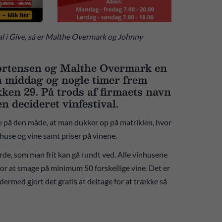
val i Give, så er Malthe Overmark og Johnny
Mortensen og Malthe Overmark en
a middag og nogle timer frem
kken 29. På trods af firmaets navn
n decideret vinfestival.
på den måde, at man dukker op på matriklen, hvor
nhuse og vine samt priser på vinene.
orde, som man frit kan gå rundt ved. Alle vinhusene
for at smage på minimum 50 forskellige vine. Det er
 dermed gjort det gratis at deltage for at trække så