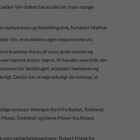
 Kælder-Vin-folket har en idé om, hvor mange
r mailadresse og tilmeldingslink, fortæller Malthe.
ælder-Vin, er butikkens egen importerede vin.
 varm krammer fra en af vores gode venner og
men hjertet endnu større. Vi handler med folk, der
passionen for landbruget, arbejdet i kælderen og
rligt. Derfor har vi nøje udvalgt de vinhuse, vi
llige vinhuse: Weingut Abril fra Baden, Tyskland;
 Mosel, Tyskland; og Denis Meyer fra Alsace,
huse som samarbejdspartnere: Robert König fra