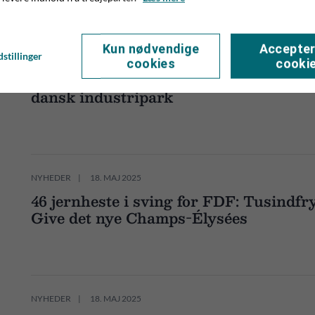
Kun nødvendige
Accepter
stillinger
NYHEDER
16. MAJ 2025
cookies
cooki
Stort udviklingspotentiale: Give er ide
dansk industripark
NYHEDER
18. MAJ 2025
46 jernheste i sving for FDF: Tusindfry
Give det nye Champs-Élysées
NYHEDER
18. MAJ 2025