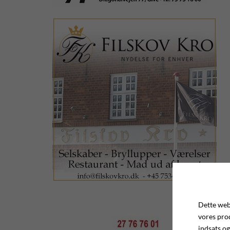
Dette webs
vores pro
indsats og