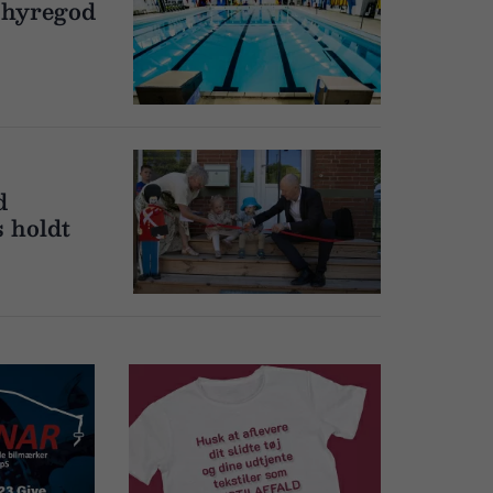
Thyregod
d
 holdt