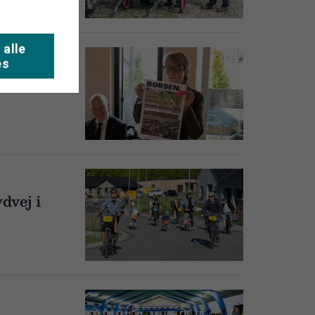
 alle
es
el som ny
dvej i