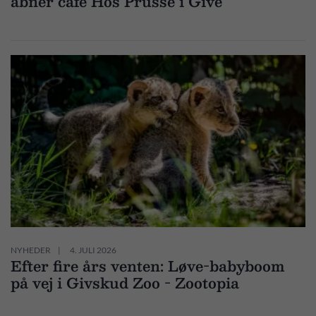
åbner café Hos Prüsse i Give
NYHEDER
4. JULI 2026
Efter fire års venten: Løve-babyboom
på vej i Givskud Zoo - Zootopia