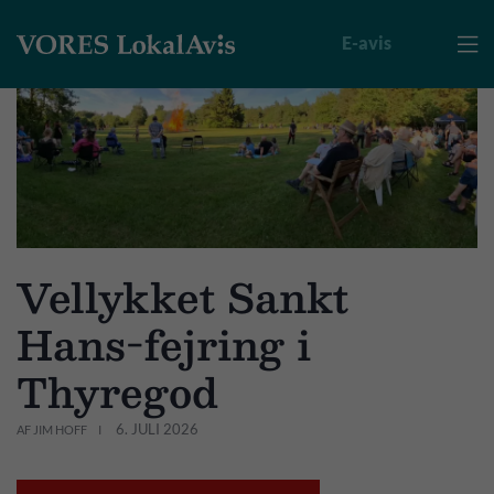
E-avis

Vellykket Sankt
Hans-fejring i
Thyregod
6. JULI 2026
AF JIM HOFF