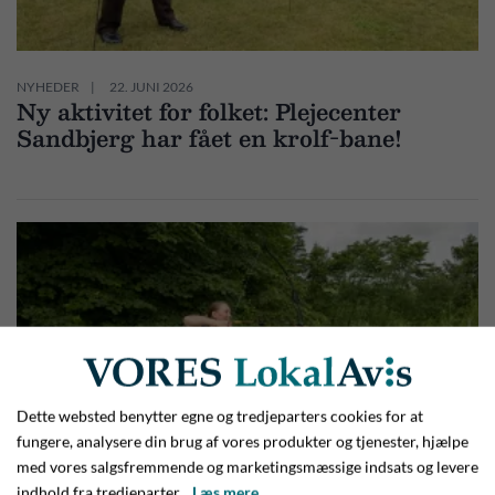
NYHEDER
22. JUNI 2026
Ny aktivitet for folket: Plejecenter
Sandbjerg har fået en krolf-bane!
Dette websted benytter egne og tredjeparters cookies for at
fungere, analysere din brug af vores produkter og tjenester, hjælpe
med vores salgsfremmende og marketingsmæssige indsats og levere
indhold fra tredjeparter.
Læs mere