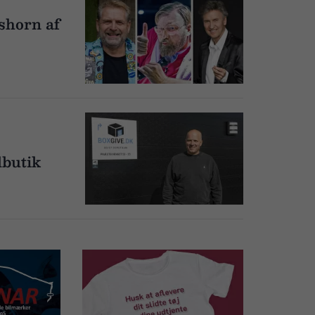
shorn af
lbutik