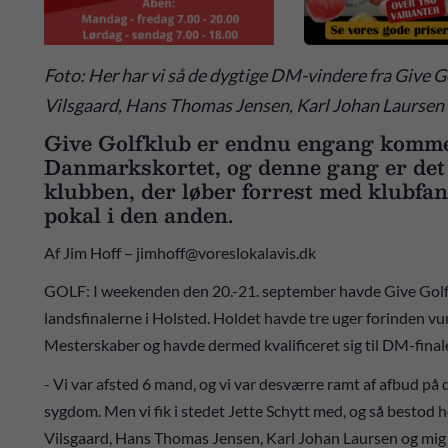
Foto: Her har vi så de dygtige DM-vindere fra Give G
Vilsgaard, Hans Thomas Jensen, Karl Johan Laursen 
Give Golfklub er endnu engang kommet 
Danmarkskortet, og denne gang er det d
klubben, der løber forrest med klubfa
pokal i den anden.
Af Jim Hoff – jimhoff@voreslokalavis.dk
GOLF: I weekenden den 20.-21. september havde Give Golfk
landsfinalerne i Holsted. Holdet havde tre uger forinden 
Mesterskaber og havde dermed kvalificeret sig til DM-final
- Vi var afsted 6 mand, og vi var desværre ramt af afbud på 
sygdom. Men vi fik i stedet Jette Schytt med, og så bestod 
Vilsgaard, Hans Thomas Jensen, Karl Johan Laursen og mig s