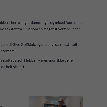
ubber i herresingle, damesingle og mixed foursome,
ærke sekstet fra Give som en meget suveræn vinder
hjem til Give Golfklub, og det er vi da ret så stolte
stort smil.
e resultat sted i klubben – men mon ikke der er
da helt sikkert.
t