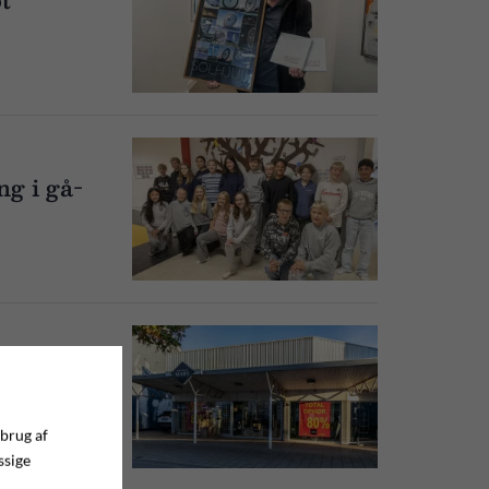
ng i gå-
 Mary
 brug af
ssige