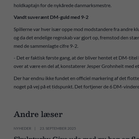
holdkaptajn for de nykårede danmarksmestre.
Vandt suverænt DM-guld med 9-2
Spillerne var hver især oppe mod modstandere fra andre kl
og da det endelige regnskab var gjort op, fremstod den st
med de sammenlagte cifre 9-2.
- Det er faktisk første gang, at der bliver hentet et DM-titel 
over at være en del af, konstaterer Jesper Grohnheit med et 
Der har endnu ikke fundet en officiel markering af det flott
noget på vej på et tidspunkt. Det fortjener de 6 DM-vindere 
Andre læser
NYHEDER
23. SEPTEMBER 2025
Skulpturby Give ude med ny bog og flo