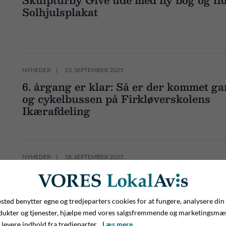
Solhjulsplakat
NYHEDER
23. SEPTEMBER 2025
6. årgang er klar: Så er der kommet ga
og cykelbussen på Firkløverskolens
Ikærafdeling
NYHEDER
18. SEPTEMBER 2025
Efter 9 år i Give er det slut: Boutique
lukker!
ted benytter egne og tredjeparters cookies for at fungere, analysere din
dukter og tjenester, hjælpe med vores salgsfremmende og marketingsmæ
 levere indhold fra tredjeparter.
Læs mere