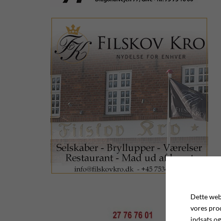
Dette webs
vores pro
indsats og