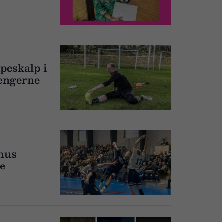
peskalp i
tængerne
rhus
ve