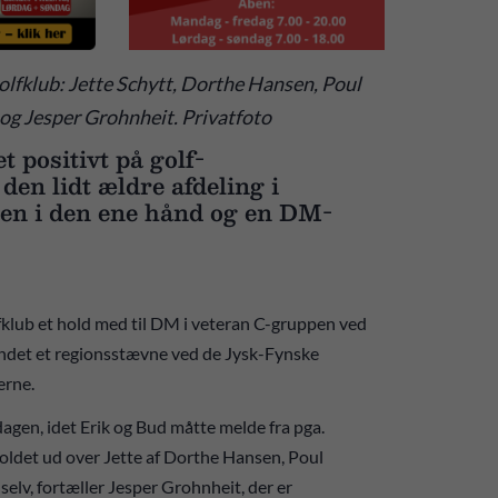
olfklub: Jette Schytt, Dorthe Hansen, Poul
og Jesper Grohnheit. Privatfoto
positivt på golf-
en lidt ældre afdeling i
nen i den ene hånd og en DM-
lub et hold med til DM i veteran C-gruppen ved
vundet et regionsstævne ved de Jysk-Fynske
erne.
dagen, idet Erik og Bud måtte melde fra pga.
holdet ud over Jette af Dorthe Hansen, Poul
elv, fortæller Jesper Grohnheit, der er